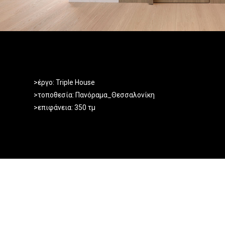
>
έργο
:
Triple
House
>
τοποθεσία
:
Πανόραμα
_
Θεσσαλονίκη
>επιφάνεια: 35
0
τμ