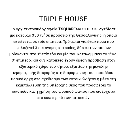
TRIPLE HOUSE
Το αρχιτεκτονικό γραφείο
T.SQUARE
ARCHITECTS σχεδίασε
2
μία κατοικία 350 τμ
σε προάστιο της Θεσσαλονίκης, η οποία
εκτείνεται σε τρία επίπεδα. Πρόκειται για ένα κτίσμα που
φιλοξενεί 3 αυτόνομες κατοικίες, δύο εκ των οποίων
ο
ο
βρίσκονται στο 1
επίπεδο και μία που καταλαμβάνει το 2
και
ο
3
επίπεδο. Και οι 3 κατοικίες έχουν άμεση πρόσβαση στον
εξωτερικό χώρο του κήπου, εξαιτίας της μεγάλης
υψομετρικής διαφοράς στη διαμόρφωση του οικοπέδου.
Βασικό αρχή στο σχεδιασμό των κατοικιών ήταν η βέλτιστη
εκμετάλλευση της υπέροχης θέας που προσφέρει το
οικόπεδο και η χρήση του φυσικού φωτός που εισέρχεται
στο εσωτερικό των κατοικιών.