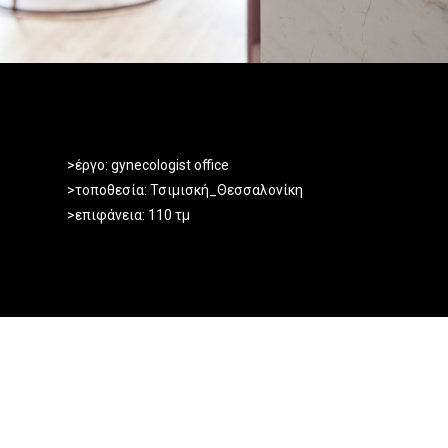
>έργο: gynecologist office
>τοποθεσία: Τσιμισκή_Θεσσαλονίκη
>επιφάνεια: 110 τμ