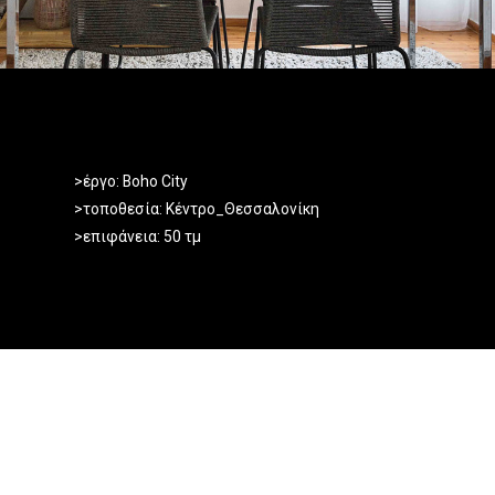
>
έργο
:
Boho
City
>
τοποθεσία
:
Κέντρο
_
Θεσσαλονίκη
>επιφάνεια:
50
τμ