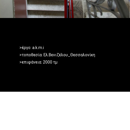
>έργο: a.k.m.i
>τοποθεσία: Ελ.Βενιζέλου_Θεσσαλονίκη
>επιφάνεια: 2000 τμ